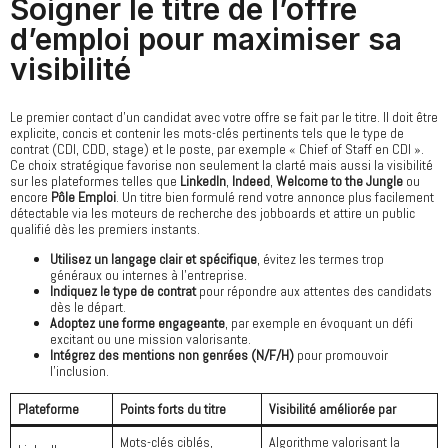
Soigner le titre de l’offre
d’emploi pour maximiser sa
visibilité
Le premier contact d’un candidat avec votre offre se fait par le titre. Il doit être
explicite, concis et contenir les mots-clés pertinents tels que le type de
contrat (CDI, CDD, stage) et le poste, par exemple « Chief of Staff en CDI ».
Ce choix stratégique favorise non seulement la clarté mais aussi la visibilité
sur les plateformes telles que
LinkedIn
,
Indeed
,
Welcome to the Jungle
ou
encore
Pôle Emploi
. Un titre bien formulé rend votre annonce plus facilement
détectable via les moteurs de recherche des jobboards et attire un public
qualifié dès les premiers instants.
Utilisez un langage clair et spécifique
, évitez les termes trop
généraux ou internes à l’entreprise.
Indiquez le type de contrat
pour répondre aux attentes des candidats
dès le départ.
Adoptez une forme engageante
, par exemple en évoquant un défi
excitant ou une mission valorisante.
Intégrez des mentions non genrées (N/F/H)
pour promouvoir
l’inclusion.
Plateforme
Points forts du titre
Visibilité améliorée par
Mots-clés ciblés,
Algorithme valorisant la