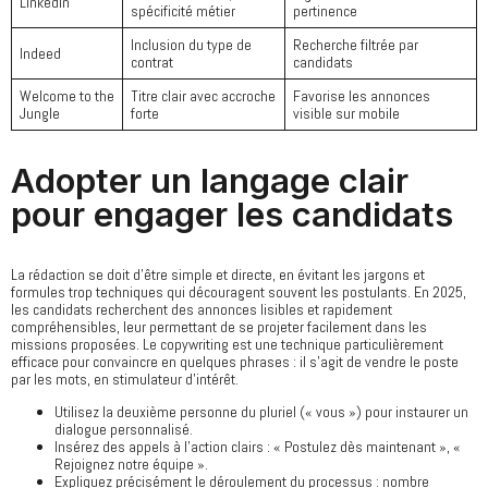
LinkedIn
spécificité métier
pertinence
Inclusion du type de
Recherche filtrée par
Indeed
contrat
candidats
Welcome to the
Titre clair avec accroche
Favorise les annonces
Jungle
forte
visible sur mobile
Adopter un langage clair
pour engager les candidats
La rédaction se doit d’être simple et directe, en évitant les jargons et
formules trop techniques qui découragent souvent les postulants. En 2025,
les candidats recherchent des annonces lisibles et rapidement
compréhensibles, leur permettant de se projeter facilement dans les
missions proposées. Le copywriting est une technique particulièrement
efficace pour convaincre en quelques phrases : il s’agit de vendre le poste
par les mots, en stimulateur d’intérêt.
Utilisez la deuxième personne du pluriel (« vous ») pour instaurer un
dialogue personnalisé.
Insérez des appels à l’action clairs : « Postulez dès maintenant », «
Rejoignez notre équipe ».
Expliquez précisément le déroulement du processus : nombre