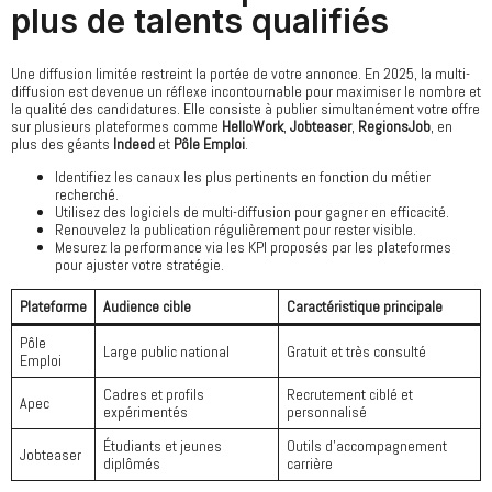
plus de talents qualifiés
Une diffusion limitée restreint la portée de votre annonce. En 2025, la multi-
diffusion est devenue un réflexe incontournable pour maximiser le nombre et
la qualité des candidatures. Elle consiste à publier simultanément votre offre
sur plusieurs plateformes comme
HelloWork
,
Jobteaser
,
RegionsJob
, en
plus des géants
Indeed
et
Pôle Emploi
.
Identifiez les canaux les plus pertinents en fonction du métier
recherché.
Utilisez des logiciels de multi-diffusion pour gagner en efficacité.
Renouvelez la publication régulièrement pour rester visible.
Mesurez la performance via les KPI proposés par les plateformes
pour ajuster votre stratégie.
Plateforme
Audience cible
Caractéristique principale
Pôle
Large public national
Gratuit et très consulté
Emploi
Cadres et profils
Recrutement ciblé et
Apec
expérimentés
personnalisé
Étudiants et jeunes
Outils d’accompagnement
Jobteaser
diplômés
carrière